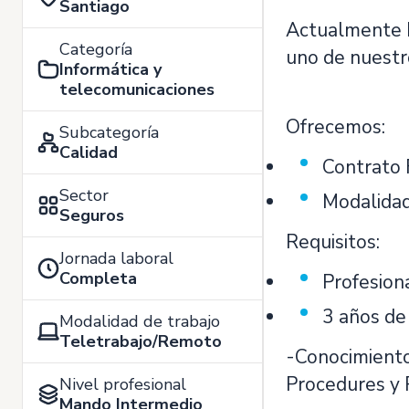
Santiago
Actualmente
Categoría
uno de nuestr
Informática y
telecomunicaciones
Ofrecemos:
Subcategoría
Calidad
Contrato
Sector
Modalida
Seguros
Requisitos:
Jornada laboral
Completa
Profesiona
3 años de
Modalidad de trabajo
Teletrabajo/Remoto
-Conocimiento
Procedures y 
Nivel profesional
Mando Intermedio