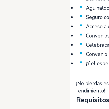
Aguinaldo
Seguro c
Acceso a 
Convenios
Celebraci
Convenio 
¡Y el esp
¡No pierdas e
rendimiento!
Requisito