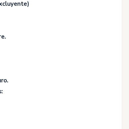
xcluyente)
re.
ro.
s: