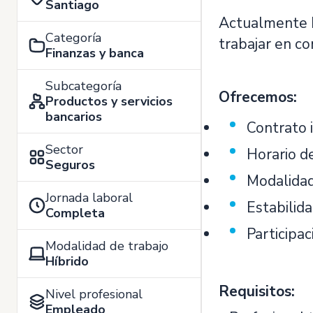
Santiago
Actualmente
Categoría
trabajar en c
Finanzas y banca
Subcategoría
Ofrecemos:
Productos y servicios
bancarios
Contrato 
Sector
Horario de
Seguros
Modalidad 
Jornada laboral
Estabilid
Completa
Participa
Modalidad de trabajo
Híbrido
Requisitos:
Nivel profesional
Empleado